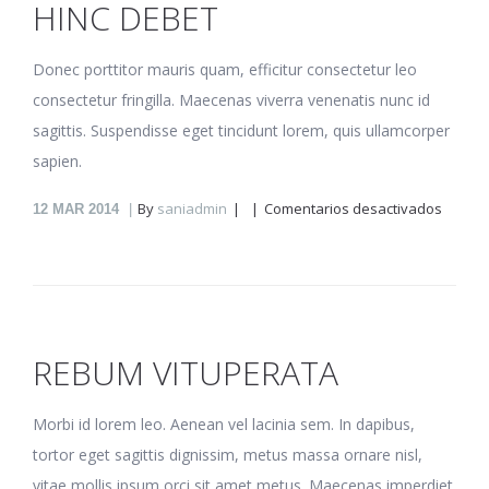
HINC DEBET
Donec porttitor mauris quam, efficitur consectetur leo
consectetur fringilla. Maecenas viverra venenatis nunc id
sagittis. Suspendisse eget tincidunt lorem, quis ullamcorper
sapien.
en
By
saniadmin
Comentarios desactivados
12
MAR 2014
Hinc
debet
REBUM VITUPERATA
Morbi id lorem leo. Aenean vel lacinia sem. In dapibus,
tortor eget sagittis dignissim, metus massa ornare nisl,
vitae mollis ipsum orci sit amet metus. Maecenas imperdiet