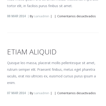
tortor elit, in facilisis purus finibus sit amet.
en
By
saniadmin
Comentarios desactivados
08
MAR 2014
Rebum
vitupe
ETIAM ALIQUID
Quisque leo massa, placerat mollis pellentesque sit amet,
rutrum semper elit. Praesent finibus, metus eget pharetra
iaculis, erat nisi ultricies ex, euismod cursus purus ipsum a
enim.
en
By
saniadmin
Comentarios desactivados
07
MAR 2014
Etiam
aliquid