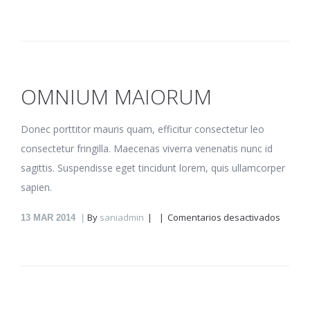
Cetero
scripta
OMNIUM MAIORUM
Donec porttitor mauris quam, efficitur consectetur leo
consectetur fringilla. Maecenas viverra venenatis nunc id
sagittis. Suspendisse eget tincidunt lorem, quis ullamcorper
sapien.
en
By
saniadmin
Comentarios desactivados
13
MAR 2014
Omniu
maior