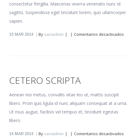
consectetur fringilla. Maecenas viverra venenatis nunc id
sagittis. Suspendisse eget tincidunt lorem, quis ullamcorper
sapien.
en
By
saniadmin
Comentarios desactivados
15
MAR 2014
Eruditi
recusa
pro
CETERO SCRIPTA
Aenean nisi metus, convallis vitae leo ut, mattis suscipit
libero. Proin quis ligula id nunc aliquam consequat at a urna.
Ut risus augue, facilisis vel tempus et, tincidunt egestas
libero.
en
By
saniadmin
Comentarios desactivados
14
MAR 2014