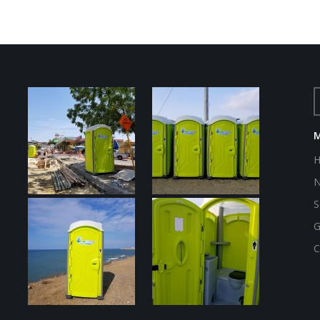
N
S
G
C