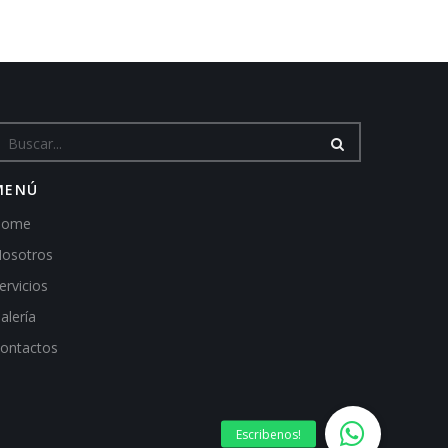
MENÚ
Home
osotros
ervicios
alería
ontactos