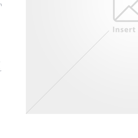
m
,
,