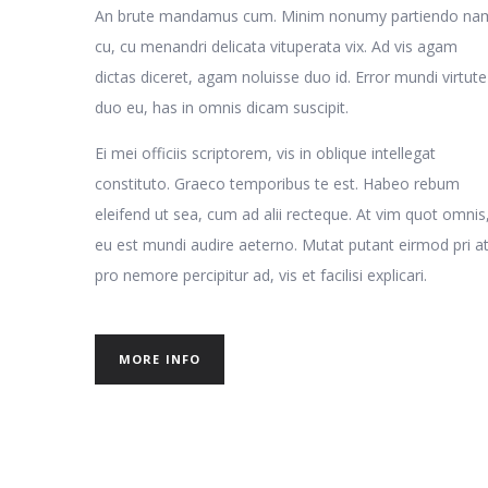
An brute mandamus cum. Minim nonumy partiendo na
cu, cu menandri delicata vituperata vix. Ad vis agam
dictas diceret, agam noluisse duo id. Error mundi virtute
duo eu, has in omnis dicam suscipit.
Ei mei officiis scriptorem, vis in oblique intellegat
constituto. Graeco temporibus te est. Habeo rebum
eleifend ut sea, cum ad alii recteque. At vim quot omnis
eu est mundi audire aeterno. Mutat putant eirmod pri at
pro nemore percipitur ad, vis et facilisi explicari.
MORE INFO