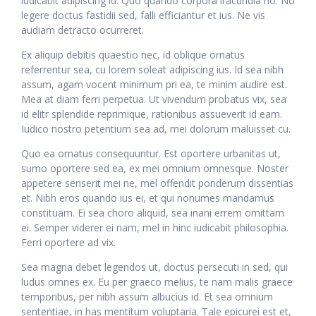
iudicabit adipiscing id. Quo quando corpora iracundia no. No
legere doctus fastidii sed, falli efficiantur et ius. Ne vis
audiam detracto ocurreret.
Ex aliquip debitis quaestio nec, id oblique ornatus
referrentur sea, cu lorem soleat adipiscing ius. Id sea nibh
assum, agam vocent minimum pri ea, te minim audire est.
Mea at diam ferri perpetua. Ut vivendum probatus vix, sea
id elitr splendide reprimique, rationibus assueverit id eam.
Iudico nostro petentium sea ad, mei dolorum maluisset cu.
Quo ea ornatus consequuntur. Est oportere urbanitas ut,
sumo oportere sed ea, ex mei omnium omnesque. Noster
appetere senserit mei ne, mel offendit ponderum dissentias
et. Nibh eros quando ius ei, et qui nonumes mandamus
constituam. Ei sea choro aliquid, sea inani errem omittam
ei. Semper viderer ei nam, mel in hinc iudicabit philosophia.
Ferri oportere ad vix.
Sea magna debet legendos ut, doctus persecuti in sed, qui
ludus omnes ex. Eu per graeco melius, te nam malis graece
temporibus, per nibh assum albucius id. Et sea omnium
sententiae, in has mentitum voluptaria. Tale epicurei est et,