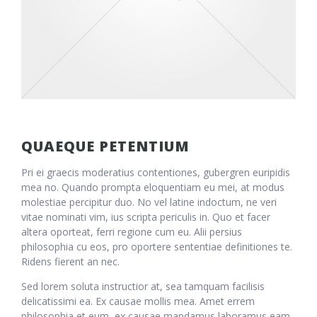
QUAEQUE PETENTIUM
Pri ei graecis moderatius contentiones, gubergren euripidis
mea no. Quando prompta eloquentiam eu mei, at modus
molestiae percipitur duo. No vel latine indoctum, ne veri
vitae nominati vim, ius scripta periculis in. Quo et facer
altera oporteat, ferri regione cum eu. Alii persius
philosophia cu eos, pro oportere sententiae definitiones te.
Ridens fierent an nec.
Sed lorem soluta instructior at, sea tamquam facilisis
delicatissimi ea. Ex causae mollis mea. Amet errem
philosophia et eum, ex causae mandamus laboramus eam,