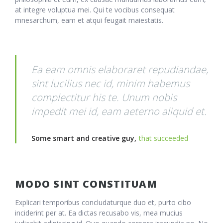
at integre voluptua mei. Qui te vocibus consequat
mnesarchum, eam et atqui feugait maiestatis.
Ea eam omnis elaboraret repudiandae,
sint lucilius nec id, minim habemus
complectitur his te. Unum nobis
impedit mei id, eam aeterno aliquid et.
Some smart and creative guy,
that succeeded
MODO SINT CONSTITUAM
Explicari temporibus concludaturque duo et, purto cibo
inciderint per at. Ea dictas recusabo vis, mea mucius