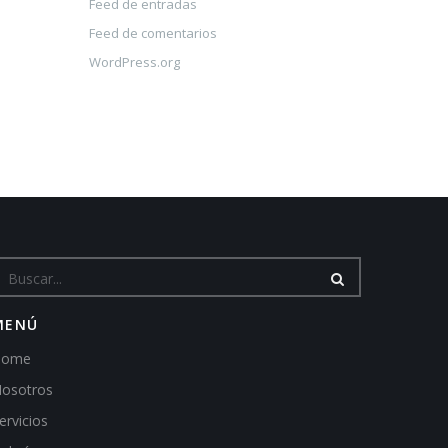
Feed de entradas
Feed de comentarios
WordPress.org
MENÚ
Home
osotros
ervicios